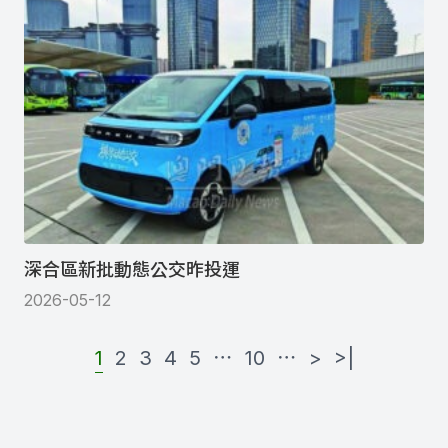
深合區新批動態公交昨投運
2026-05-12
1
2
3
4
5
⋯
10
⋯
>
>|