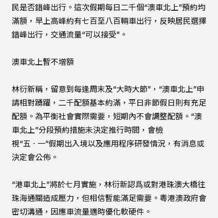
民是否錯峰出行。這次假期每日二千個“澳車北上”預約均
滿額，早上高峰約有七百至八百輛車出行，反映居民選擇
錯峰出行，交通流量“可以接受”。
澳車北上暫不增額
林衍新稱，留意到每逢周末及“大時大節”，“澳車北上”申
請相對踴躍，二千配額基本約滿，平日非節假日則有充足
配額。為平衡社會實際需要，短期內不會調整配額。“澳
車北上”分段預約措施未決定推行時間，會檢
視“五 · 一”假期出入境以及應用程序研發情況，有消息或
決定會公佈。
“港車北上”將於七月實施，林衍新認爲或對港珠澳大橋往
珠海通關造成壓力，但相信暫能滿足需要。粵港澳政府會
密切溝通，因應車流量適時優化軟硬件。