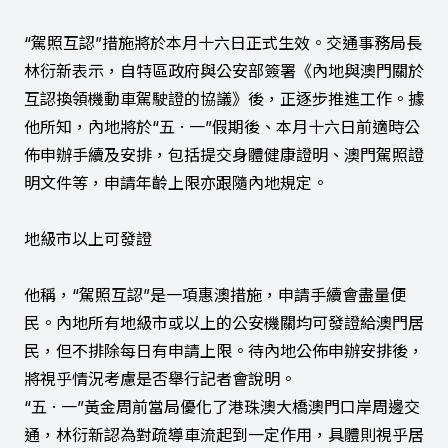
“駕照互認”措施將於本月十六日正式生效。交通事務局長
林衍新表示，自特區政府與公安部簽署《內地與澳門關於
互認換領機動車駕駛證的協議》後，正逐步推進工作。據
他所知，內地將於“五 · 一”假期後、本月十六日前適時公
佈申辦手續及安排，包括提交身體健康證明、澳門駕照證
明文件等，申請年齡上限亦跟隨內地規定。
地級市以上可發證
他稱，“駕照互認”是一項惠澳措施，申請手續會盡量便
民。內地所有地級市或以上的公安機關均可發證給澳門居
民，但不排除每日有申請上限。待內地公佈申辦安排後，
將視乎情況考慮是否舉行記者會說明。
“五 · 一”黃金周前當局優化了港珠澳大橋澳門口岸周邊交
通，林衍新認為對疏導車流起到一定作用，具體則視乎居