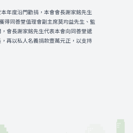
堂本年度沿門勸捐，本會
會
長謝家銘先生
獲得
同善堂
值理
會副主席莫均益先生
、
監
間，
會
長謝家銘先生代表本會向同善堂遞
長，
再以
私人
名義
捐款壹萬元正，以支持