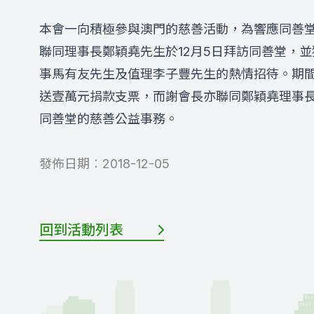
本會一向積極參與澳門的慈善活動，為響應同善
聯同理事長鄭穎堯先生於
12
月
5
日拜訪同善堂，並
事馬有友
先生及
值理
李子豐先生的熱情招待。期
送壹萬元捐款支票，而謝
會長亦聯同鄭穎堯理
事
同善堂的慈善公益事務。
發佈日期︰
2018-12-05
回到活動列表