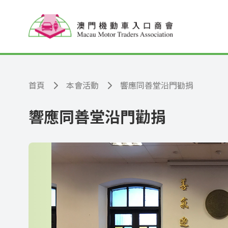
跳至主要內容
首頁
本會活動
響應同善堂沿門勸捐
響應同善堂沿門勸捐