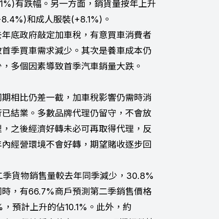
(-11.1%)有跌幅。另一方面，銷貨量按年上升
.4%)和成人服裝(+8.1%)。
去年底政府敲定加車稅，有意買車消費者
致首季買車需求減少。其次是養車成本仍
少，多個因素導致首季汽車銷量大跌。
同期相比仍差一截，加車稅影響仍需時消
行已結業。多數品牌代理仍留守，不會放
理，之後經濟好轉未必可再取得代理，反
年內經營環境不會好轉，期望賭收逐步回
二季貨物銷售量較去年同季減少，30.8%
時，有66.7%商戶預測第二季銷售價格
，預計上升的佔10.1%。此外，約