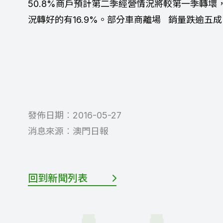
50.8%商戶預計第二季經營情況將較第一季轉壞
況轉好的有16.9%。部分車商離場 銷量跌逾五成
發佈日期︰
2016-05-27
消息來源︰
澳門日報
回到新聞列表