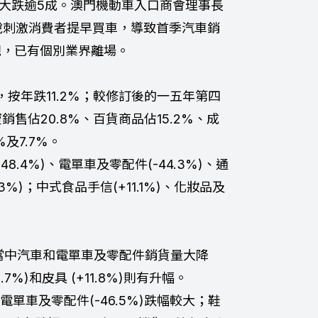
量大跌逾5成。澳門機動車入口商會理事長
稅刺激消費者提早買車，導致首季汽車銷
觀，已有個別業界離場。
，按年跌11.2%；較修訂後的一五年第四
銷售佔20.8%、百貨商品佔15.2%、成
及7.7%。
.4%)、電單車及零配件(-44.3%)、通
8.3%)；中式食品手信(+11.1%)、化妝品及
。
，當中汽車和電單車及零配件銷貨量大降
.7%)和皮具 (+11.8%)則有升幅。
和電單車及零配件(-46.5%)跌幅較大；鞋