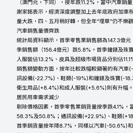
（澳門元，下同），按年跌11.2%，當中汽車銷
謝家銘表示，經濟深度調整加上去年底政府加車
量大跌，四、五月稍好轉，但全年“埋單”仍不樂
汽車銷售量價齊跌
統計局資料顯示，首季零售業銷售額為147.3億元
季銷售額（156.4億元）跌5.8%。首季鐘錶及珠寶
人服裝佔13.2%、皮具及超級市場貨品分別佔11.1%
銷售額變動方面，按年比較跌幅較顯著的有汽車(-48
訊設備(-22.7%)、鞋類(-19%)和鐘錶及珠寶(-1
衛生用品(+8.4%)和成人服裝(+5.6%)則有升幅
居民用車需求減少
剔除價格因素，首季零售業銷貨量按季跌4.1%
58.3%及50.8%；通訊設備(+22.9%)、鞋類(+18
首季銷貨量按年降8.7%，同樣以汽車(-50.6%)