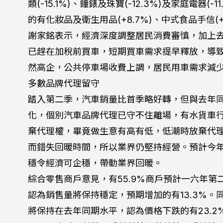
類(-15.1%)、鐘錶及珠寶(-12.3%)及家庭電器
的有化妝品及衛生用品(+8.7%)、中式食品手信(+8
謝家銘表示，經濟深度調整居民消費審慎，加上
已趕在加稅前買車，短期買車需求提早釋放，導
然高企，公共停車場收費上調，居民用車需求減
多數品牌代理留守
踏入第二季，汽車銷量比首季略好轉，但與去年
化，個別汽車品牌代理已守不住離場，有水貨車
棄代理權，畢竟做生意有高有低，低潮時放棄代
而錯失回暖時間，所以業界仍堅持經營。預計今
穩令經濟可企穩，帶動業界回暖。
綜合零售商戶意見，有55.9%商戶預計一六年第
認為銷售量將保持穩定，預期增加的有13.3%。同
將保持在去年同期水平，認為價格下跌的有23.2%