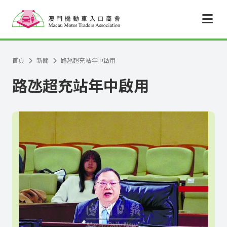
跳至主要內容
首頁
新聞
路氹超充站年中啟用
路氹超充站年中啟用