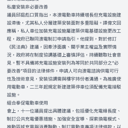
私廈安裝非必要改善
議員邱庭彪口質指出，本澳電動車持續增長但充電設施建
設滯後，尤其私人分層建築安裝面對多重阻礙。譚偉文回
應稱，私人車位加裝充電設施屬建築供電基礎設施更改工
程，政府已聯同澳電制訂申請指引。他提到，對於修訂
《民法典》建議，因牽涉面廣、關乎業主權益及實際情
況，政府將在制度協調基礎上審慎評估，持續聽取社會意
見。暫不具備將充電設施安裝列為等同於共同部分之“必
要改善”項目的法律條件，申請人可向澳電諮詢供電可行
性及技術意見，安裝協調需與樓宇持份者溝通。為推廣使
用電動車，二三年起規定新建建築停車位須配備充電接駁
設施。
組合拳促電動車使用
會上，十一位議員提出具體建議，包括優化充電線長度、
制訂公共充電優惠措施、加強安全宣導、探索換電模式、
推動區域充電與消費聯動、制訂電動車專項法律條款，以