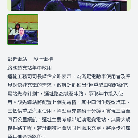
鄰近電站 設七電樁
路氹超充站年中啟用
運輸工務司司長譚偉文昨表示，為滿足電動車使用者及業
界對快速充電的需求，政府計劃推出“輕重型車輛超級充
電站先導計劃”，選址路氹城溜冰路，爭取年中投入使
用。該先導站將配置七個充電樁，其中四個供輕型汽車、
三個供重型汽車使用，輕型車充電約十分鐘可實現三百至
四百公里續航。選址主要考慮鄰近澳電變電站，無需大規
模掘路工程。若計劃獲社會認同且需求充足，將逐步推廣
至其他合適路段。