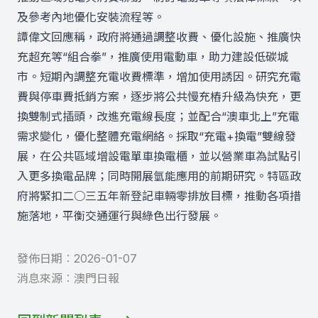
及參考內地優化安裝流程等。
譚偉文回應稱，政府將通過調整收費、優化設施、推廣快
充超充等“組合拳”，推廣使用電動車，助力建設低碳城
市。短期內調整充電收費標準，增加使用誘因。研究充電
費與停車費抵銷方案，逐步將公共慢充樁升級為快充，更
換雙制式插頭，改進充電線長度；並配合“澳車北上”充電
需求變化，優化整體充電網絡。採取“充電+換電”雙線發
展，在公共區域增設電單車換電櫃，並以營業車為試點引
入更多換電品牌；同時開展氫能應用的前期研究。特區政
府將緊扣二○三五年新登記車輛零排放目標，推動各項措
施落地，平衡交通運行與綠色出行發展。
發佈日期︰
2026-01-07
消息來源︰
澳門日報