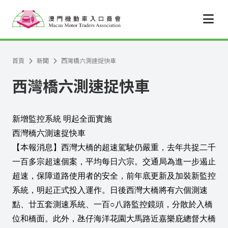
跳至主要內容
首頁
新聞
西灣橋六測速捉快車
西灣橋六測速捉快車
新增監控系統 明起全面實施
西灣橋六測速捉快車
【本報消息】西灣大橋的超速駕駛仍嚴重，去年共捉二千
一百多宗超速個案，平均每日六宗。交通局為進一步遏止
超速，保障道路使用者的安全，前年底更新及加裝新監控
系統，明起正式投入運作。日後西灣大橋將有六個測速
點、廿五套測速系統、一百○八路監控鏡頭，分散於入橋
位和橋面。此外，氹仔海洋花園大馬路近嘉樂庇總督大橋