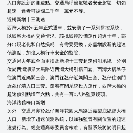
入口亦設新的測速點。交通局呼籲駕駛者安全駕駛，切勿
超速，違者可被罰二千至一萬元不等。
近橋新增十三測速
西灣大橋於○五年正式通車，並安裝了一系列監控系統，
以監察大橋的交通情況。該批監控設備運作超過十年，部
分出現老化和自然損耗，有需要更換，亦需增設新的超速
偵測點，加強大橋行車安全的監管。
交通局去年底全面更換及新增十三套超速偵測系統，分別
位於西灣湖景大馬路近西灣大橋引橋四套、西灣大橋氹仔
往澳門近媽閣三套、澳門往氹仔近媽閣三套、氹仔往澳門
近氹仔端入口三套。隨着有關系統投入運作，西灣大橋的
超速偵測點增至六點，共有一百○八路監察鏡頭。
海洋路舊橋口新增
另外，交通局亦於氹仔海洋花園大馬路近嘉樂庇總督大橋
入口，新增了超速偵測系統，以加強監管有關位置的超速
違規行為。經交通高等委員會核准，有關系統將於明日起