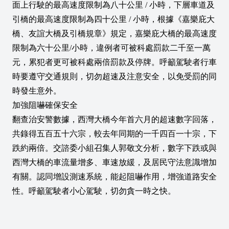
面上行駛的最高速度限制為八十公里 / 小時，下層車道及
引橋的最高速度限制為四十公里 / 小時，根據《嘉樂庇大
橋、友誼大橋及引橋規章》規定，嘉樂庇大橋的最高速度
限制為六十公里/小時，違例者可被科處罰款二千至一萬
元，累犯者更可被科處兩倍罰款及停牌。呼籲駕駛者行車
時要遵守交通規則，切勿超速及注意安全，以免受罰的同
時發生意外。
加強阻嚇確保安全
翻查治安警數據，西灣大橋今年首六月的超速數字回落，
共錄得五百五十六宗，較去年同期的一千四百一十宗，下
跌約兩倍。交諮委小組召集人郭敬文分析，數字下跌或與
西灣大橋的車流量增多、車速放緩，及居民守法意識增加
有關。認同增設測速系統，能起阻嚇作用，增強道路安全
性。呼籲駕駛者小心駕駛，切勿貪一時之快。