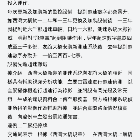
投入運作。
每次更新及加裝新的監控設備，捉到超速數字都會暴升。
如西灣大橋於一二年和一三年更換及加裝設備後，一三年
就捉到近六千部超速車輛、日均十六部。測速系統大顯神
威，明顯對“飛車黨”起到阻嚇作用，翌年超速數字急跌四
成至三千多部。友誼大橋安裝新測速系統後，去年捉到超
速數字亦勁升十一倍至四百○七宗。
設備先進超速難逃
據介紹，西灣大橋新裝的測速系統與友誼大橋的相近，同
樣具有輔助視頻分析功能，主要由雷達進行超速偵測，以
全景攝像機進行超速行為錄影，並附設有閃光燈及常亮
燈，生成的違規資料會上傳至服務器，警方將根據系統偵
測所得的影像作為輔助證據，並結合實際路面情況核實
後，向違例車主發出罰款通知書。
違例二千累犯停牌
交通局表示，根據《西灣大橋規章》，在西灣大橋上層橋