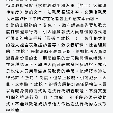
特區政府擬就《檢討輕型出租汽車（的士）客運法
律制度》諮詢文本，法務局長張永春、交通事務局
長汪雲昨日下午四時在記者會上介紹文本內容。
針對的士服務的
“
亂象
”
，政府認為首先要加強力
度打擊違法行為，引入隱藏執法人員身份的方式進
行調查的執法手段（俗稱
“
放蛇
”
），製作格式化
的證人證言表及控訴書等。張永春解釋，社會理解
的
“
放蛇
”
是執法時不表露身份，例如執法人員以
遊客身份搭的士，期間如果的士司機開價或繞路，
在這種情況下，執法人員可表露身份及取證，亦即
是執法人員用隱藏身份取證的手段。他解釋本澳法
律允許
“
放蛇
”
制度，但禁止教唆、引誘犯罪，因
此，文本將
“
放蛇
”
的概念嚴格訂為僅是執法人員
以隱藏身份的方式對違法行為調查取證，不能實施
相關的違法行為，且
“
放蛇
”
的手段必須是被動
式，不能以教唆或誘導他人作出違法行為的方式取
得證據。