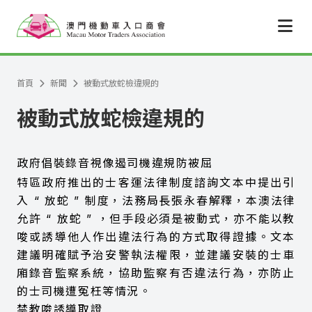
跳至主要內容
首頁
新聞
被動式放蛇檢違規的
被動式放蛇檢違規的
政府倡裝錄音視像遏司機違規防被屈
特區政府推出的士客運法律制度諮詢文本中提出引
入
“
放蛇
”
制度，法務局長張永春解釋，本澳法律
允許
“
放蛇
”
，但手段必須是被動式，亦不能以教
唆或誘導他人作出違法行為的方式取得證據。文本
建議明確賦予治安警執法權限，並建議安裝的士車
廂錄音監察系統，協助監察有否違法行為，亦防止
的士司機遭冤枉等情況。
禁教唆誘導取證