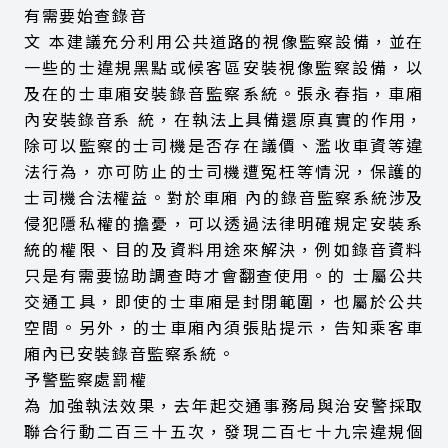
有需要始查錄音
文 本建議充分利用公共道路的視像監察設備，並在
一些的士違規黑點或候客區安裝視像監察設備，以
及在的士車廂安裝錄音監察系統。張永春指，車廂
內安裝錄音系 統，在執法上具備還原真實的作用，
除可以監察的士司機是否存在議價、濫收車資等違
法行為，亦可防止的士司機遭冤枉等情況，保護的
士司機合法權益。對於車廂 內的錄音監察系統涉及
侵犯隱私權的擔憂，可以透過法律明確規定安裝系
統的權限、目的及資料用途來解決，例如錄音資料
只是有需要協助調查時才會翻查使用。的 士屬公共
交通工具，即使的士車廂是封閉範圍，也屬於公共
空間。另外，的士車廂內須張貼提示，告知乘客車
廂內已安裝錄音監察系統。
予警監察處罰權
為 加強執法效果，去年起交通事務局與治安警採取
聯合行動二百三十五次，發現二百七十九宗違規個