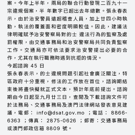
案。今年上半年，兩局的聯合行動發現二百九十一
宗違規個案，半 年數字已超出去年總數。張永春表
示，由於治安警員遠超稽查人員，加上廿四小時執
勤，執法的覆蓋面和密度明顯較佳。因此，建議法
律明確賦予治安警察局對的士 違法行為的監察及處
罰權限，由交通事務局和治安警察局共同負責監察
工作。交通局亦可依法要求治安警提出必要的合
作，尤其在執行職務時遇到抗拒的情況。
今起諮詢
45
日
張永春表示，的士違規問題引起社會廣泛關注，特
區政府十分重視，修法的工作放在首位，諮詢期結
束後將盡快擬就正式文本，預計年底前提出。諮詢
期由今日起至九月廿三日，查閱及下載諮詢文件可
於法務局、交通事務局及澳門法律網站發表意見建
議，電郵：
info@dsat.gov.mo
；電話：
8866-
6363
；傳真：
2875-0626
；郵寄：交通事務局
或澳門郵政信箱
8809
號。