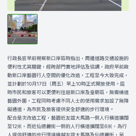
行政長官早前視察新口岸區時指出，周邊道路交通設施的
便利性尤其關鍵，經跨部門實地評估及協調，政府早前啟
動新口岸藝園行人空間的優化改造，工程至今大致完成，
並計劃於10月17日（周五）早上10時正式開放使用。屆
時市民和旅客可以更便利往返新口岸及皇朝區，無需繞道
藝園外圍，工程同時考慮不同人士的使用需求加設了無障
礙通道，為市民及旅客提供安全舒適的步行環境。
配合是次改造工程，藝園近友誼大馬路一側人行橫道擴闊
至12米，而近仙德麗街一側的人行橫道擴闊至6米，為行
人提供舒適的步行環境橫越友誼大馬路及仙德麗街，另