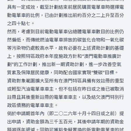
具有一定成效，截至計劃結束前居民購買電單車時選擇電
動電單車的比例，已由計劃推出前約百分之二上升至百分
之四十點七。
然而，考慮到目前電動電單車佔總體電單車數目的比例仍
然偏低，而傳統燃油電單車排放的碳氫化合物和一氧化碳
等污染物仍處較高水平，故有必要在上述資助計劃的基礎
上，按照特區政府本年度施政方針和“澳門電動車推廣計
劃”的工作計劃，推出新一期資助計劃，進一步改善空氣
質素及保障居民健康，同時配合國家實現“雙碳”目標。
資助對象範圍擴大至所有在澳門特區具備有效註冊的重型
或輕型汽油電單車車主，但不包括在昨日或之後已被取消
註冊且其後重新註冊的電單車車主，以及結欠澳門特別行
政區債務的電單車車主。
倘於申請期首年內（即二○二六年十月十四日或之前）提
出申請，資助金額為三千五百元，其後申請年期的資助金
額將逐年遞減。同時可獲豁免擬置換的新電動電單車的試