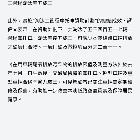
二衝程淘汰率五成二
此外，實施“淘汰二衝程摩托車資助計劃”的總結成效，譚
偉文表示，在資助計劃下，共淘汰了五千四百五十七輛二
衝程摩托車，淘汰率達五成二，可減少本澳總體車輛排放
之碳氫化合物、一氧化碳及微粒約百分之二至十一。
《在用車輛尾氣排放污染物的排放限值及測量方法》於去
年七月一日生效後，交通局檢驗的摩托車、輕型車輛及重
型車輛合格率逾九成三，可見駕駛者已關注車輛需定期維
修及保養，有助進一步改善本澳道路空氣質素及保障居民
健康。