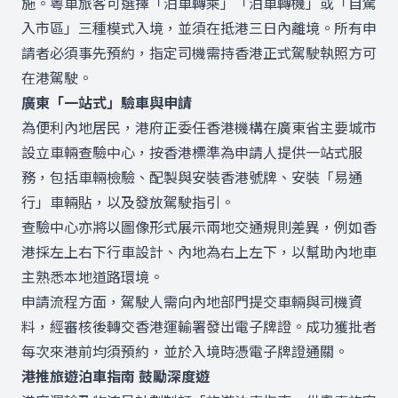
施。粵車旅客可選擇「泊車轉乘」「泊車轉機」或「自駕
入市區」三種模式入境，並須在抵港三日內離境。所有申
請者必須事先預約，指定司機需持香港正式駕駛執照方可
在港駕駛。
廣東「一站式」驗車與申請
為便利內地居民，港府正委任香港機構在廣東省主要城市
設立車輛查驗中心，按香港標準為申請人提供一站式服
務，包括車輛檢驗、配製與安裝香港號牌、安裝「易通
行」車輛貼，以及發放駕駛指引。
查驗中心亦將以圖像形式展示兩地交通規則差異，例如香
港採左上右下行車設計、內地為右上左下，以幫助內地車
主熟悉本地道路環境。
申請流程方面，駕駛人需向內地部門提交車輛與司機資
料，經審核後轉交香港運輸署發出電子牌證。成功獲批者
每次來港前均須預約，並於入境時憑電子牌證通關。
港推旅遊泊車指南 鼓勵深度遊