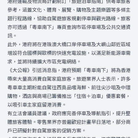
港府運輸及物流局計劃制訂「旅遊泊車指南」供粵車旅客
參考，涵蓋文化、體育、展覽、購物及主題樂園等多條主
題行程路線，協助自駕遊旅客規劃停車與觀光路線。旅客
亦可透過「粵車南下」專頁查詢市區停車場及公共交通資
訊。
此外，港府將在港珠澳大橋口岸停車場及大嶼山鄰近區域
增設符合國標與歐標的快速充電設施，以滿足新能源車需
求，並將持續擴大市區充電網絡。
《大公報》引述消息指，港府預期「粵車南下」將為香港
帶來大量高消費自駕家庭旅客。旅遊業界人士表示，許多
粵車車主期盼能自駕往西貢品嚐海鮮、前往尖沙咀及中環
購物，酒店與商場已籌備推出「住宿＋泊車」優惠套餐，
以吸引車主家庭留港消費。
有立法會議員建議，政府應完善停車及導航指引，提升整
體旅客體驗。零售業界亦普遍歡迎計畫早日落地，部分商
戶已研擬針對自駕旅客的促銷方案。