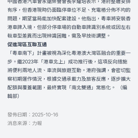
中國香港汽車會永遠榮譽會長李耀培表示，港府整體安排
有序，但香港現時仍面臨停車位不足、充電樁分佈不均的
問題，期望當局能加快配套建設。他指出，粵車將安裝香
港車牌入境，但部分停車場的自動車牌識別系統或因左右
軚車型差異而出現辨識困難，需及早技術調整。
促進灣區互聯互通
「粵車南下」計畫被視為深化粵港澳大灣區融合的重要一
步。繼2023年「港車北上」成功推行後，這項反向措施
將便利兩地人流、車流與旅遊互動。港府強調，會密切監
察初期運作情況，根據交通承載力及旅客反應，逐步擴大
配額與覆蓋範圍，最終實現「南北雙通」常態化。 （編
輯部）
發佈日期︰
2025-10-16
消息來源︰
力報