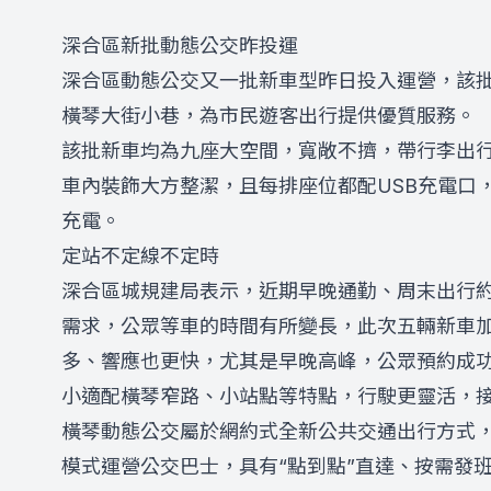
深合區新批動態公交昨投運
深合區動態公交又一批新車型昨日投入運營，該
橫琴大街小巷，為市民遊客出行提供優質服務。
該批新車均為九座大空間，寬敞不擠，帶行李出
車內裝飾大方整潔，且每排座位都配USB充電口
充電。
定站不定線不定時
深合區城規建局表示，近期早晚通勤、周末出行
需求，公眾等車的時間有所變長，此次五輛新車
多、響應也更快，尤其是早晚高峰，公眾預約成
小適配橫琴窄路、小站點等特點，行駛更靈活，
橫琴動態公交屬於網約式全新公共交通出行方式，採
模式運營公交巴士，具有“點到點”直達、按需發