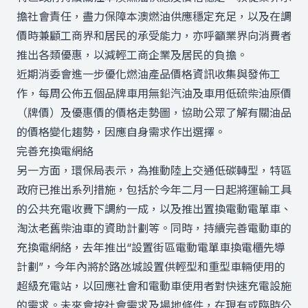
擔社會責任，盡力保障本澳燃油供應穩定充足，以及在調
價時兼顧工商界和居民的承受能力，亦呼籲業界向消費者
推出各類優惠，以減輕工商企業及居民的負擔。
近期消委會進一步優化燃油產品價格資訊收集與發佈工
作，每周公佈五個品牌車用無鉛汽油及車用低硫柴油原價
（牌價）及優惠價的價格走勢圖，協助公眾了解有關油品
的價格變化趨勢，因應自身需求作出選擇。
完善充換電網絡
另一方面，環保局表示，為推動陸上交通低碳轉型，特區
政府已推出系列措施，包括於今年二月一日起將運輸工具
的公共充電收費下調約一成，以及推出置換電動電單車、
淘汰老舊柴油車的資助計劃等。同時，持續完善電動車的
充換電網絡，去年推出“設置街區電動電單車換電櫃先導
計劃”，今年內將於路氹城設置供輕型和重型車輛使用的
超級充電站，以回應社會和電動車使用者對快速充電設施
的需求。未來會按社會需求及場地條件，在現有或臨時公