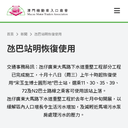
跳至主要內容
首頁
新聞
氹巴站明恢復使用
氹巴站明恢復使用
交通事務局訊：氹仔廣東大馬路下水道重整工程部分工程
已完成施工，十月十八日（周三）上午十時起恢復使
用“宋玉生博士圓形地”巴士站，選乘11、30、35、39、
72及N2巴士路線之乘客可使用該站上落。
氹仔廣東大馬路下水道重整工程於去年七月中旬開展，以
緩解區內人口增長令生活污水增加，及減輕近馬場污水泵
房處理污水的壓力。