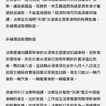
案。議員吳國昌、區錦新、林玉鳳追問為甚麼買新車才獲
退稅或減稅，不能直接退稅？經濟財政司司長梁維特強
調，法案旨在減輕“天鴿”水浸車主買新車時的稅務負擔，
非補償或賠償制度。
非補償或賠償制度
法案建議向購買新車的水浸車主退還或扣減車稅，若新車
非環保車，則在計算水浸車已使用年期的折舊淨值比例
後，再扣減八成，且該輛水浸車須在去年九月十八日或之
前經交通局核實是因風災受損並註銷。車主只能以一輛汽
車對一輛汽車、一輛電單車對一輛電單車。
梁維特引介法案時強調，法案旨在幫助“天鴿”風災中損毀
車輛的車主，出於家庭、工作或生活等需要而取得新車時
的稅務負擔，從性質而言，法案所訂定的非為一項補償或