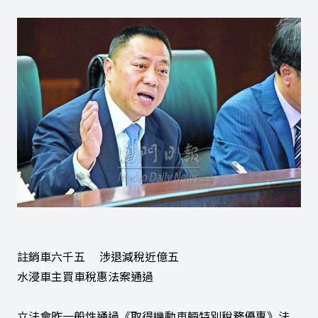
註銷車六千五 涉退減稅近億五
水浸車主買車稅惠法案通過
立法會昨一般性通過《取得機動車輛特別稅務優惠》法