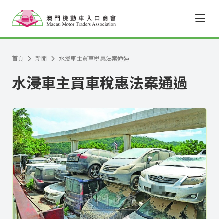
跳至主要內容
首頁
新聞
水浸車主買車稅惠法案通過
水浸車主買車稅惠法案通過