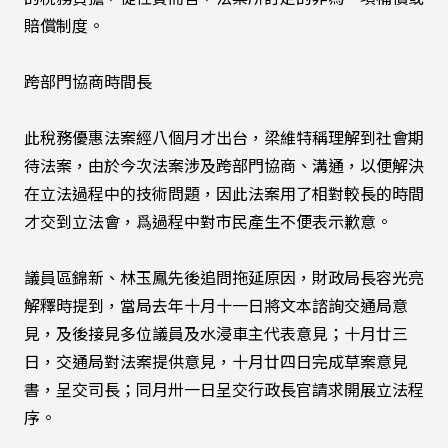
賠償制度。
跨部門協商時間長
此稅務優惠法案經八個月才出台，梁維特稱理解到社會期
待法案，由於今次法案涉及跨部門協商、溝通，以便解決
在立法過程中的技術問題，因此法案用了相對較長的時間
才交到立法會，爲過程中對市民產生不便表示歉意。
議員區錦新、林玉鳳先後追問拖延原因，財政局長容光亮
解釋時提到，當局去年十月十一日將文本諮詢交通局意
見，及後接見多位議員及水浸車主代表意見；十月廿三
日，交通局對法案提供意見，十月廿四日完成草案意見
書，呈交司長；同月卅一日呈交行政長官請求開展立法程
序。