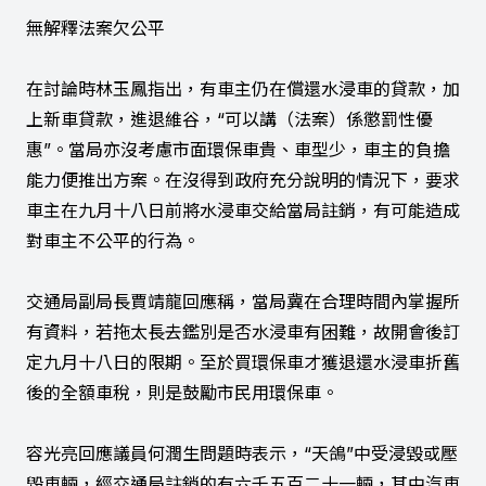
無解釋法案欠公平
在討論時林玉鳳指出，有車主仍在償還水浸車的貸款，加
上新車貸款，進退維谷，“可以講（法案）係懲罰性優
惠”。當局亦沒考慮市面環保車貴、車型少，車主的負擔
能力便推出方案。在沒得到政府充分說明的情況下，要求
車主在九月十八日前將水浸車交給當局註銷，有可能造成
對車主不公平的行為。
交通局副局長賈靖龍回應稱，當局冀在合理時間內掌握所
有資料，若拖太長去鑑別是否水浸車有困難，故開會後訂
定九月十八日的限期。至於買環保車才獲退還水浸車折舊
後的全額車稅，則是鼓勵市民用環保車。
容光亮回應議員何潤生問題時表示，“天鴿”中受浸毀或壓
毀車輛，經交通局註銷的有六千五百二十一輛，其中汽車