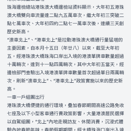
珠海邊檢總站港珠澳大橋邊檢站資料顯示，大年初五港珠
澳大橋雙向車流量達二點九五萬車次，繼大年初三突破二
點七萬車次、大年初四約二點七一萬車次後，連續三天創
歷史新高。
“澳車北上”、“港車北上”是拉動港珠澳大橋通行量猛增的
主要因素，自本月十五日（年廿八）以來，截至大年初
五，經港珠澳大橋珠海口岸出入境的港澳單牌車數量超過
十萬輛次，達到十一點四萬輛次，其中大年初五當天，經
邊檢部門查驗出入境港澳單牌車數量首次超過單日兩萬輛
次，刷新“澳車北上”、“港車北上”政策實施以來的歷史新
高。
一車一戶組團出行
港珠澳大橋便捷的通行環境，疊加春節期間高速公路免收
七座及以下小型客車通行費政策影響，大量港澳居民選擇
以自駕組團，“北上”內地走親訪友、休閒消費，沉浸式體
驗內地春節年味。春節假期期間，經大橋珠海口岸出入境