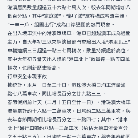
港澳居民數量超過五十六點七萬人次，較去年同期增加八
個百分點，其中“家庭遊”、“親子遊”旅客構成客流主體，
“一車一戶、組團出行”成為口岸通關的熱門現象。
在出入境車流中的港澳單牌車，港車已超越澳車成為通關
主力，自大年初三以來經邊檢部門查驗出入境“港車北上”
車輛連續三日超過一點三七萬輛次，數量持續處於高位。
其中大年初五當天出入境的“港車北上”數量達一點五四萬
輛次，也刷新歷史新高。
行車安全未現事故
據統計，本月一日至二十日，港珠澳大橋日均車流量逾一
點七八萬車次，同比增長百分之廿九點三三。
春節假期前七天（二月十五日至廿一日），港珠澳大橋車
流量累計約十六點一二萬車次，日均約二點三萬車次，與
去年春節同期相比增長百分之二十點四七；其中，“港車
北上”通行車輛約八點一二萬車次（約佔大橋車流量百分
之五十點三五），日均約一點一六萬車次，與去年春節同