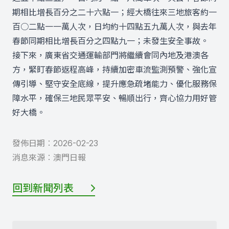
期相比增長百分之二十六點一；經大橋往來三地旅客約一
百○二點一一萬人次，日均約十四點五九萬人次，與去年
春節同期相比增長百分之四點九一；未發生安全事故。
接下來，廣東省交通運輸部門將繼續會同內地及港澳各
方，緊盯春節返程高峰，持續加密車流監測預警、強化宣
傳引導、堅守安全底線，提升應急疏堵能力、優化服務保
障水平，確保三地民眾平安、暢順出行，齊心協力用好管
好大橋。
發佈日期︰
2026-02-23
消息來源︰
澳門日報
回到新聞列表