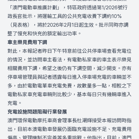
「澳門電動車推廣計劃」，特區政府透過第1/2026號行
政長官批示，將運輸工具的公共充電收費下調約10%
（見表格），將於2026年2月1日起生效。批示同時亦調
整了慢充和快充的額定輸出功率。
車主樂見費用下調
對此，本報記者昨日下午特意前往公共停車場查看充電位
的情況，並訪問車主看法，有電動私家車的車主表示樂見
相關費用下調，希望之後仍有下調空間，減少開支。亦有
停車場管理員與記者透露每日進入停車場充電的車輛並不
多，由於電動電單車充電免費，故數量多一點，相較之下
電動私家車充電車輛則比較少，基本每日只有幾輛車進入
充電。
充電設施問題阻礙行業發展
澳門環保電動摩托車商會理事長杜潮輝接受本報訪問時指
出，目前本澳電動車發展仍面臨充電設施不足、充電費用
偏高、管理機制不完善等多重挑戰。他指出，目前，澳門