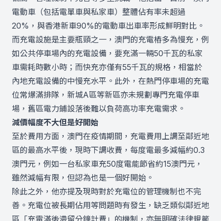
電動車（包括電單車與私家車）整體佔有率未超過
20%，與香港新車90%的電動車出車率形成鮮明對比。
而充電設施是主要瓶頸之一，澳門的充電樁多為慢充，例
如公共停車場內的充電設備，要充滿一輛50千瓦的私家
車需耗時數小時；而快充亦僅有55千瓦的規格，相當於
內地充電設備的中慢充水平。此外，在熱門停車場的充電
位常爆滿排隊，新城A區等新區亦未規劃專門充電停車
場，舊區電力鋪設落後難以負荷高功率充電需求。
減價幅度不大但是好開始
至於費用方面，澳門在疫情期間，充電費用上調至鄰近地
區的最高水平後，現時下調收費，每度電最多減幅約0.3
澳門元，例如一台私家車充50度電能節省約15澳門元，
雖然減幅有限，但認為也是一個好開始。
除此之外，他亦提及現時對於充電位的管理機制也不完
善。充電位被長期佔用等問題時有發生，缺乏類似鄰近地
區「充電滿後滯留分鐘計費」的機制，亦無明確法律規範