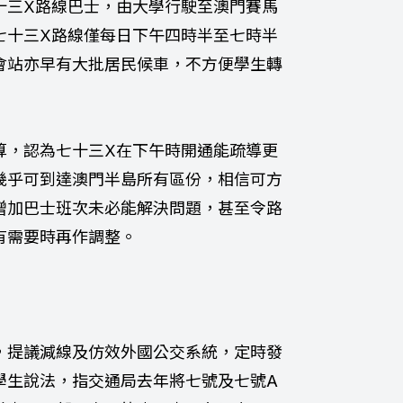
十三X路線巴士，由大學行駛至澳門賽馬
七十三X路線僅每日下午四時半至七時半
會站亦早有大批居民候車，不方便學生轉
算，認為七十三X在下午時開通能疏導更
幾乎可到達澳門半島所有區份，相信可方
增加巴士班次未必能解決問題，甚至令路
有需要時再作調整。
，提議減線及仿效外國公交系統，定時發
學生說法，指交通局去年將七號及七號A