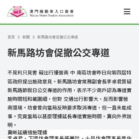
跳至主要內容
首頁
新聞
新馬路坊會促撤公交專道
新馬路坊會促撤公交專道
不見利只見害
礙出行擾營商
中 南區坊會昨日向第四屆特
區政府提出施政意見。新馬路坊會常務副會長李卓君質疑
新馬路節假日公交專道的作用，表示不少商戶認為專道實
施時間短和範圍細，但對 交通出行影響大，反而影響營
商環境。坊會曾向當局反映要求取消專道，但一直未能成
事。究竟當局以甚麼理據延長專道實施時間，冀向外界說
明。
冀晰延續措施理據
李卓君、下環坊會理事長張麗珍、十月坊會理事長曾佐