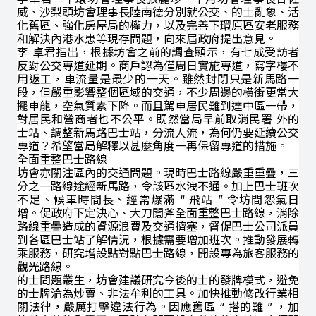
威、沙梨頭坊會理事長陸南德分別就公交、的士亂象、活
化舊區、強化房屋局的權力，以及完善下環原區安老服務
和解決內港水患等現存問題，向來屆政府提出意見。
李 卓君指出，根據坊會之前的調查顯示，有七成受訪者
反對公交專道延期。商戶認為僅周日實施專道，寫字樓不
用返工，車流量是最少的一天。雖然封閉只是新馬路一
段，但嚴重影響整個區域的交通，不少周邊的橫街更常大
擺車龍，空氣質素下降。而且駕車居民難到達中區一帶，
對居民和營商者也不公平。既然當局早前取消民署 外的
士站、調整新馬路巴士站，分流人流，為何仍要延續公交
專道？希望當局解釋以甚麼角度一再保留專道的措施。
全面重整巴士路線
坊會亦關注區內的交通問題。現時巴士路線嚴重重疊，三
分之一路線途經新馬路，令該區水洩不通。加上巴士班次
不足、候車時間長、經常爆滿
“
飛站
”
令坊間怨氣日
增。促政府下定決心、大刀闊斧全面重整巴士路線，消除
路線重疊造成的資源浪費及交通擠塞，督促巴士公司派員
到各區巴士站了解情況，根據需要增加班次。推動發展轉
乘服務，研究增設點對點巴士路線，開設專為旅客服務的
觀光路線。
的士問題叢生，坊會建議研究今後的士的發牌模式，避免
的士牌淪為炒賣、非法牟利的工具。加快推動修改行業相
關法律，嚴厲打擊違法行為。因應舊區
“
搭的難
”
，加