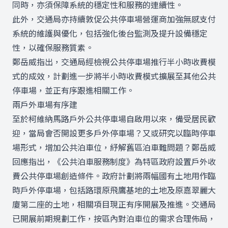
同時，亦須保障系統的穩定性和服務的連續性。
此外，交通局亦持續敦促公共停車場營運商加強無感支付
系統的維護與優化，包括強化後台監測及提升設備穩定
性，以確保服務質素。
鄭岳威指出，交通局經檢視公共停車場推行半小時收費模
式的成效，計劃進一步將半小時收費模式擴展至其他公共
停車場，並正有序跟進相關工作。
兩戶外車場有序建
至於柯維納馬路戶外公共停車場自啟用以來，備受居民歡
迎，當局會否開設更多戶外停車場？又或研究以臨時停車
場形式，增加公共泊車位，紓解舊區泊車難問題？鄭岳威
回應指出，《公共泊車服務制度》為特區政府設置戶外收
費公共停車場創造條件。政府計劃將兩幅國有土地用作臨
時戶外停車場，包括路環原飛鷹基地的土地及原嘉翠麗大
廈第二座的土地，相關項目現正有序開展及推進。交通局
已開展前期規劃工作，按區內對泊車位的需求合理佈局，