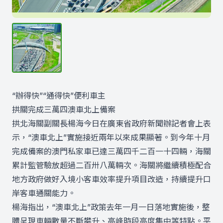
“辦得快”“通得快”便利車主
拱關完成三萬四澳車北上備案
拱北海關副關長楊海今日在廣東省政府新聞辦記者會上表
示，“澳車北上”實施接近兩年以來成果顯著。到今年十月
完成備案的澳門私家車已達三萬四千二百一十四輛，海關
累計監管驗放超過二百卅八萬輛次。海關將繼續積極配合
地方政府做好入境小客車效率提升項目改造，持續提升口
岸客車通關能力。
楊海指出，“澳車北上”政策去年一月一日落地實施後，整
體呈現車輛數量不斷攀升、高峰時段高度集中等特點。平