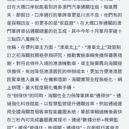
日在大橋口岸就能看到許多澳門汽車通關往返，每逢周
末、節假日，口岸通行的單牌車更是川流不息，他們有的
是探親訪友，但更多的是“家庭遊”。在大橋口岸通關的澳
門單牌車佔通關總量的近五成，其中今年十月單月突破十
三點四八萬輛次。
他稱，在便利車主方面，“澳車北上”、“港車北上”政策制
訂之初海關就積極參與研究，推動實施車輛免擔保優惠措
施，對符合條件入境的港澳機動車，車主無需再向海關提
供擔保，有效降低港澳居民的申辦成本，更加方便港澳居
民駕車進入廣東。在備案環節，海關實現全程無紙化、網
上辦理，最大程度簡化備案手續。
在“辦得快”的同時，海關也全力保障單牌車“通得快”。通
過強化科技賦能，以智慧監管提升通關效率。例如通過運
用全國海關首個客車智能審圖系統，單部車輛過機後最快
在三秒內可完成審圖異常提示。通過“數據分析+視頻監
控”，確保“管得住、放得開、通得快”。在節假日等車流