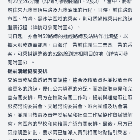
到22至26分鐘（詳情可參閱附圖1、2及3）。當中，將新
增往來九澳高頂馬路及九澳油庫的行程，同時，前往路環
市區、竹灣、黑沙等區域的乘客，則可透過轉乘其他路線
繼續行程（詳情可參閱附圖4）。
同日起，亦會對52路線的途經路線及站點作出調整，以
擴大服務覆蓋範圍，由海洋一帶前往聯生工業區一帶的乘
客，可乘搭調整後的52路線到達相關目的地（詳情可參
閱附圖5）。
提前溝通協調安排
交通事務局冀透過有關調整，整合及釋放資源並投放至客
流更多的路線，優化公共資源的分配。而為聽取意見和完
善有關安排，局方在推動有關工作時，提前與離島區社區
服務諮詢委員會、交通諮詢委員會、區內團體及坊會溝
通，並聯同教育及青年發展局和社會工作局協作舉辦講解
會，向區內的學校和幼稚園介紹有關安排。最後，局方已
因應調整計劃，要求兩巴加派人員到相關站點指引乘客，