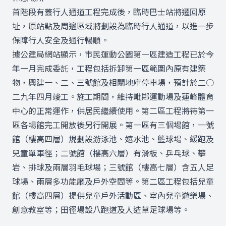
首階段有蓋行人通道工程完成後，臨時巴士站將遷回原
址，原站點及周邊區域將劃設為臨時行人通道，以進一步
保障行人安全及通行暢順。
據公建局網站顯示，市民運動公園第一區建造工程已於今
年一月完成委託，工程包括拆卸第一區範圍內原有建築
物，興建一、二、三號館及相關地庫停車場，預計於二○
二九年四月竣工。施工期間，維持毗鄰運動場及蓮峰體育
中心的正常運作，供居民繼續使用。第二區工程將待第一
區各場館完工開放後另行開展。第一區有三個場館，一號
館（樓高四層）規劃設游泳池、嬉水池、籃球場、緩跑及
兒童單車徑；二號館（樓高六層）有滑板、乒乓球、攀
岩、排球及兩層羽毛球場；三號館（樓高七層）含五人足
球場、兩層多功能廳及戶外空間等。第二區工程包括兒童
館（樓高四層）提供兒童戶外活動區、室內兒童遊樂場、
創意教室等；田徑場設八跑道及人造草足球場等。