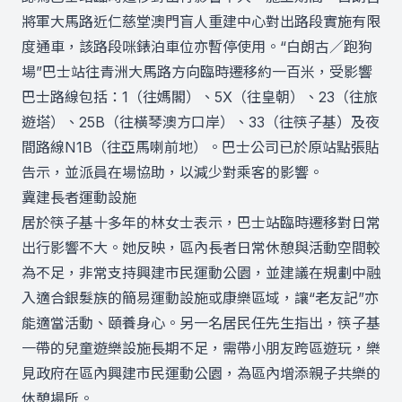
將軍大馬路近仁慈堂澳門盲人重建中心對出路段實施有限
度通車，該路段咪錶泊車位亦暫停使用。“白朗古／跑狗
場”巴士站往青洲大馬路方向臨時遷移約一百米，受影響
巴士路線包括：1（往媽閣）、5X（往皇朝）、23（往旅
遊塔）、25B（往橫琴澳方口岸）、33（往筷子基）及夜
間路線N1B（往亞馬喇前地）。巴士公司已於原站點張貼
告示，並派員在場協助，以減少對乘客的影響。
冀建長者運動設施
居於筷子基十多年的林女士表示，巴士站臨時遷移對日常
出行影響不大。她反映，區內長者日常休憩與活動空間較
為不足，非常支持興建市民運動公園，並建議在規劃中融
入適合銀髮族的簡易運動設施或康樂區域，讓“老友記”亦
能適當活動、頤養身心。另一名居民任先生指出，筷子基
一帶的兒童遊樂設施長期不足，需帶小朋友跨區遊玩，樂
見政府在區內興建市民運動公園，為區內增添親子共樂的
休憩場所。