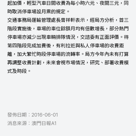
起加價，輕型汽車日間收費為每小時六元、夜間三元，同
時取消停車場設月票的規定。
交通事務局運輸管理處長曾祥軒表示，經局方分析，首三
階段實施後，車場的車位餘額月均有倍數增長，部分熱門
停車場亦減少出現車輛排隊情況，交諮委有正面評價。待
第四階段完成加費後，有利拉近與私人停車場的收費距
離，加大繁忙時段停車場的流轉率。局方今年內未有打算
再調整收費計劃，未來會視市場情況，研究、部署收費模
式及時段。
發佈日期︰
2016-06-01
消息來源︰
澳門日報A1