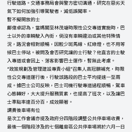
行駛道路。交通事務局會與警方密切溝通，研究在惡劣天
氣下如何加強引導駕駛者，減低誤闖率。
暫不擬開放的士
鄺偉卓認為，當媽閣至林茂塘時限性公交專道實施時，巴
士以外的車輛駛入內街，倘沒有車輛違泊或其他特殊情
況，路況會相對順暢，因較少斑馬線、紅綠燈，也不用等
候巴士停站。被問及會否研究讓的士行駛？他直言的士駛
入專道或會因上、落客影響巴士運作，暫無此考慮。
“政策規劃及管理建設專責小組”召集人高冠鵬補充，時限
性公交專道運行後，行駛該路段的巴士平均提速一至兩
成。據巴士公司反映，巴士司機行駛專道過程順暢，駕車
心態轉好，大大提升服務質素，也提高了班次，以及讓巴
士準點率達百分百，成效顯著。
調費後車場有位
是次工作會議亦提及政府分四階段調整公共停車場收費，
最後一個階段涉及的七個離島區公共停車場將於六月一日