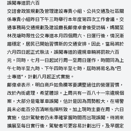
誤闖專道罰六百
交諮會政策規劃及管理建設專責小組、公共交通及社區關
係專責小組昨日下午三時舉行本年度第四次工作會議。交
通事務局交通規劃及建設廳長鄺偉卓會後受訪稱，媽閣至
林茂塘時限性公交專道本月四個周六、日運行後，情況漸
趨穩定，居民已開始習慣新的交通安排。因此，當局將於
六月四日起正式執法，誤闖專道的違規車輛將罰款六百
元。同時，七月一日起試行周一至周日運作，時間同為上
午七時半至九時、下午四時半至七時，屆時將易名為“巴
士專道”，計劃八月起正式實施。
鄺偉卓表示，明白商戶如魚欄等要調整過往的營運習慣，
改於內街處理，希望體諒。上周共有一百八十一宗違規個
案，大部分是電單車誤闖，估計是因為雨勢較大，在場警
員未必能百分百清晰指揮所致。加上現時主要在周、六日
實施，估計駕駛者仍未準確掌握時間而出現誤闖。待將來
擴展至每日實行後，駕駛者可更容易計劃出行，及早選定