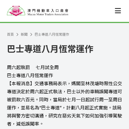
跳至主要內容
首頁
新聞
巴士專道八月恆常運作
巴士專道八月恆常運作
周六起執罰 七月試全周
巴士專道八月恆常運作
【本報消息】交通事務局表示，媽閣至林茂塘時限性公交
專道決定於周六起正式執法，巴士以外的車輛誤闖專道可
被罰款六百元。同時，當局於七月一日起試行周一至周日
運作，並易名為“巴士專道”，計劃八月起正式實施。該局
將與警方密切溝通，研究在惡劣天氣下如何加強引導駕駛
者，減低誤闖率。