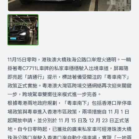
11月15日零時，港珠澳大橋珠海公路口岸燈火通明。一輛
掛著粵C7711L車牌的私家車穩穩駛入出境車道，屏幕隨
即亮起「請通行」提示，標誌著備受關注的「粵車南下」
政策正式實施。粵港澳大灣區跨境交通網絡再次迎來關鍵
一步，跨境駕車雙嚮往來模式進一步完善。
根據粵港兩地政府規劃，「粵車南下」包括香港口岸停車
場政策與粵車進入香港市區政策，兩項措施自 11 月 1 日
起開放申請，並分別於 11 月 15 日及 12 月 23 日正式落
地。自今日零時起，已獲批的廣東私家車可經港珠澳大橋
珠海公路口岸駛入香港口岸自動化停車場，實現「一地兩