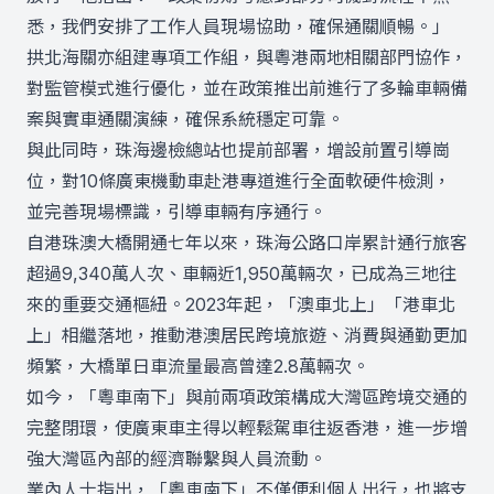
悉，我們安排了工作人員現場協助，確保通關順暢。」
拱北海關亦組建專項工作組，與粵港兩地相關部門協作，
對監管模式進行優化，並在政策推出前進行了多輪車輛備
案與實車通關演練，確保系統穩定可靠。
與此同時，珠海邊檢總站也提前部署，增設前置引導崗
位，對10條廣東機動車赴港專道進行全面軟硬件檢測，
並完善現場標識，引導車輛有序通行。
自港珠澳大橋開通七年以來，珠海公路口岸累計通行旅客
超過9,340萬人次、車輛近1,950萬輛次，已成為三地往
來的重要交通樞紐。2023年起，「澳車北上」「港車北
上」相繼落地，推動港澳居民跨境旅遊、消費與通勤更加
頻繁，大橋單日車流量最高曾達2.8萬輛次。
如今，「粵車南下」與前兩項政策構成大灣區跨境交通的
完整閉環，使廣東車主得以輕鬆駕車往返香港，進一步增
強大灣區內部的經濟聯繫與人員流動。
業內人士指出，「粵車南下」不僅便利個人出行，也將支