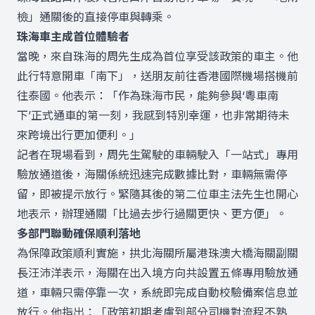
檢」通關後的直接停車與轉乘。
珠海車主成首位體驗者
當晚，來自珠海的周先生成為首位享受該政策的車主。他
此行特意開車「南下」，送朋友前往香港國際機場搭機前
往泰國。他表示：「作為珠海市民，能夠參與‘粵車南
下’正式通車的第一刻，我感到特別幸運，也非常期待未
來跨境出行更加便利。」
記者在現場看到，周先生駕駛的車輛駛入「一站式」專用
驗放通道後，海關係統迅速完成數據比對，車輛無需停
留，即被提示放行。緊隨其後的第二位車主法先生也開心
地表示，辦理通關「比過去步行過關更快、更方便」。
多部門聯動確保順利落地
為保障政策順利實施，拱北海關所屬港珠澳大橋海關副關
長汪沛洋表示，海關在出入境方向共設置五條專用驗放通
道，車輛只需停靠一次，系統即完成自動校驗備案信息並
放行。他指出：「政策初期考慮到部分司機對流程不熟