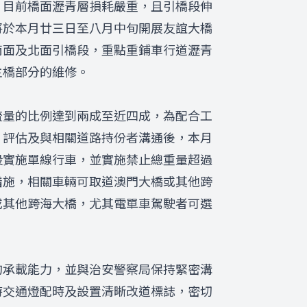
，目前橋面瀝青層損耗嚴重，且引橋段伸
將於本月廿三日至八月中旬開展友誼大橋
南面及北面引橋段，重點重鋪車行道瀝青
主橋部分的維修。
流量的比例達到兩成至近四成，為配合工
、評估及與相關道路持份者溝通後，本月
段實施單線行車，並實施禁止總重量超過
措施，相關車輛可取道澳門大橋或其他跨
或其他跨海大橋，尤其電單車駕駛者可選
的承載能力，並與治安警察局保持緊密溝
時交通燈配時及設置清晰改道標誌，密切