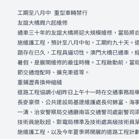
工期至八月中 重型車輛禁行
友誼大橋周六起維修
通車三十年的友誼大橋將迎大規模維修，當局將
施維護工程，預計至八月中旬，工期約九十天。
題存在已久，工程具逼切性。澳門大橋已通車，
暑假，是展開維修的最佳時機。工程啟動前，當
節交通燈配時、擴充車道等。
重鋪瀝青換伸縮縫
道路工程協調小組昨日上午十一時在交通事務局
長麥豪傑、公共建設局基建維護處長何錦富、海
一濤、治安警察局交通廳南區交通警司處副警司
技術員施耿超、郵電局標準及技術處高級技術員
施維護工程，以及今年夏季將開展的道路工程計