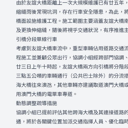
由於友誼大橋距離上一次大規模維護已有廿五年
縮縫雨後常現坑洞，存在行車安全隱患，為此，
橋面設施維護工程。施工範圍主要涵蓋友誼大橋
及更換伸縮縫，隨後將視乎交通狀況，有序推進
引橋分段單線行車
考慮到友誼大橋車流中，重型車輛佔用道路交通
程施工並兼顧公眾出行，協調小組經跨部門協調
廿三日上午十時起，友誼大橋兩方向引橋將分階
三點五公噸的車輛通行（公共巴士除外）的分流
海大橋往來澳氹，其他車輛亦建議取道澳門大橋
用澳門大橋的電單車專道。
動態調整疏導措施
協調小組已提前評估其他跨海大橋及其連接道路
通，將於各關鍵位置加派交通指揮人員、優化臨