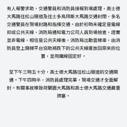
有人報警求助，交通警員和消防員接報到場處理，高士德
大馬路往松山隧道及往士多鳥拜斯大馬路交通封閉，多名
交通警員在現場封路和指揮交通。由於初時未確定是電線
抑或公共天線，消防局通知電力公司人員到場檢查，證實
並非電線，相信是公共天線後，消防局出動雲梯車，由消
防員登上鋼梯平台協助將跌下的公共天線擺放回原來的位
置，並用鐵線固定好。
至下午三時五十分，高士德大馬路往松山隧道的交通開
通。下午四時半，消防員處理完畢，現場交通才全面解
封。有關事故導致荷蘭園大馬路和高士德大馬路交通嚴重
擠塞。