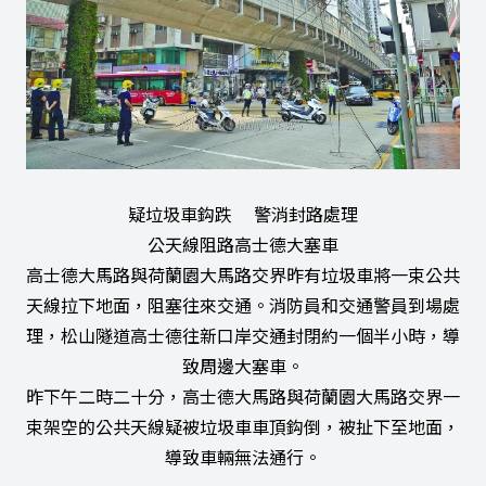
疑垃圾車鈎跌 警消封路處理
公天線阻路高士德大塞車
高士德大馬路與荷蘭園大馬路交界昨有垃圾車將一束公共
天線拉下地面，阻塞往來交通。消防員和交通警員到場處
理，松山隧道高士德往新口岸交通封閉約一個半小時，導
致周邊大塞車。
昨下午二時二十分，高士德大馬路與荷蘭園大馬路交界一
束架空的公共天線疑被垃圾車車頂鈎倒，被扯下至地面，
導致車輛無法通行。