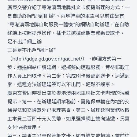
廣東交警介紹了粵港澳兩地牌批文卡便捷辦理的方式。一
是自助終端“即到即辦”。兩地牌車的車主可以前往配有
“粵港澳兩地牌自助服務一體機”的網點自助辦理，在自助
終端上按照提示操作，插卡並選擇延期業務繳費取卡。
足不出戶網上辦
二是足不出戶“網上辦”
（http://gdga.gd.gov.cn/gac_net/）。辦理方式第一
步：通過網站申請延期，選擇雙向速遞服務，等待郵政工
作人員上門取卡。第二步：完成刷卡後郵寄送卡，速遞到
家，這種方法辦理延簽可以不出門，輕鬆不誤事。
廣東交警同時發出關於粵港澳兩地車牌批文卡辦理的溫馨
提示。第一，在辦理延期業務前，需確保車輛在內地的交
通違法和交通意外已處理完畢。第二、辦理延期業務收取
工本費二百四十元人民幣。如果選擇網上雙向速遞，另需
支付快遞費用。
第三，請車主妥善保管批文卡，如有遺失或損壞，需前往