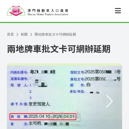
跳至主要內容
首頁
新聞
兩地牌車批文卡可網辦延期
兩地牌車批文卡可網辦延期