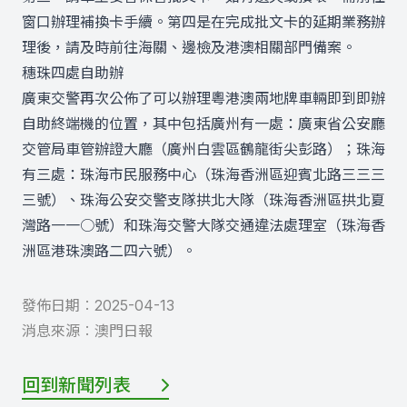
窗口辦理補換卡手續。第四是在完成批文卡的延期業務辦
理後，請及時前往海關、邊檢及港澳相關部門備案。
穗珠四處自助辦
廣東交警再次公佈了可以辦理粵港澳兩地牌車輛即到即辦
自助終端機的位置，其中包括廣州有一處：廣東省公安廳
交管局車管辦證大廳（廣州白雲區鶴龍街尖彭路）；珠海
有三處：珠海市民服務中心（珠海香洲區迎賓北路三三三
三號）、珠海公安交警支隊拱北大隊（珠海香洲區拱北夏
灣路一一○號）和珠海交警大隊交通違法處理室（珠海香
洲區港珠澳路二四六號）。
發佈日期︰
2025-04-13
消息來源︰
澳門日報
回到新聞列表