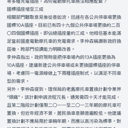
等多種充電插座，為何電動摩托車無法相應配套？
國標插座增至三成
相關部門聽取意見後從善如流，迅速在各公共停車場更換
國標10A插座。目前已有四十九個公共停車場更換約二百
〇四個國標插座，即佔總插座量約三成。他相信基本能滿
足當前國產電動摩托車的充電需求。李仲森稱讚新政府換
屆後，跨部門協調能力明顯改善。
李仲森指出，政府現時是把停車場內的13A插座更換為
10A插座，建議新建公共停車場或未更換國標插座的停車
場，考慮同一電源線做上下兩種插座制式，以滿足不同車
型的需求。
另外，李仲森提到，環保局的老舊摩托車置換計劃令業界
“頭痛”，該計劃申請流程冗長，通常需四十天才能完成，
且第二階段計劃僅限二〇一一至二〇一三年期的摩托車可
置換，但近年經濟不景，居民換車意願普遍較低。他建議
置換計劃不應局限於車輛年期，而應以高污染為標準。對