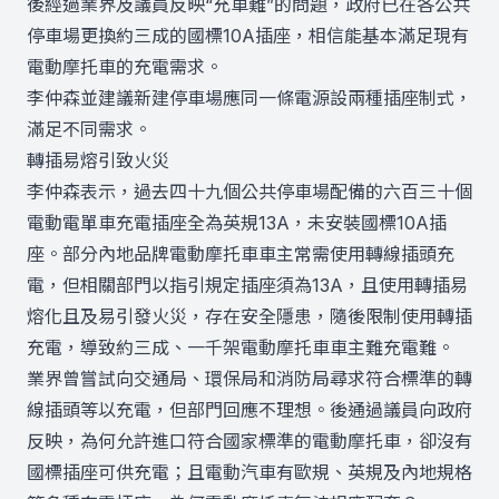
後經過業界及議員反映“充車難”的問題，政府已在各公共
停車場更換約三成的國標10A插座，相信能基本滿足現有
電動摩托車的充電需求。
李仲森並建議新建停車場應同一條電源設兩種插座制式，
滿足不同需求。
轉插易熔引致火災
李仲森表示，過去四十九個公共停車場配備的六百三十個
電動電單車充電插座全為英規13A，未安裝國標10A插
座。部分內地品牌電動摩托車車主常需使用轉線插頭充
電，但相關部門以指引規定插座須為13A，且使用轉插易
熔化且及易引發火災，存在安全隱患，隨後限制使用轉插
充電，導致約三成、一千架電動摩托車車主難充電難。
業界曾嘗試向交通局、環保局和消防局尋求符合標準的轉
線插頭等以充電，但部門回應不理想。後通過議員向政府
反映，為何允許進口符合國家標準的電動摩托車，卻沒有
國標插座可供充電；且電動汽車有歐規、英規及內地規格