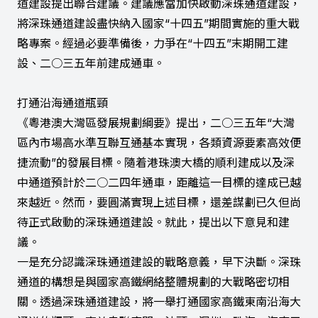
道建設提出聯合建議。建議應當加快啟動深珠通道建設，
將深珠通道建設盡快納入國家“十四五”期間實施的重大戰
略專案。經過必要準備後，力爭在“十四五”末期開工建
設、二○三五年前建成通車。
打通沿海通道瓶頸
《粵港澳大灣區發展規劃綱要》提出，二○三五年“大灣
區內市場高水準互聯互通基本實現，各類資源要素高效便
捷流動”的發展目標。隨着港珠澳大橋的順利建成以及深
中通道預計於二○二四年通車，距離這一目標的達成已越
來越近。然而，要圓滿實現上述目標，還差謀劃已久但尚
待正式啟動的深珠通道建設。就此，提出以下意見和建
議。
一是充分認識深珠通道建設的戰略意義，早下決斷。深珠
通道的構想是與國家高鐵網絡整體規劃的大戰略密切相
關。透過深珠通道建設，將一舉打通國家高鐵東南沿海大