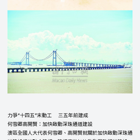
力爭“十四五”末動工 三五年前建成
何雪卿高開賢：加快啟動深珠通道建設
澳區全國人大代表何雪卿、高開賢就關於加快啟動深珠通