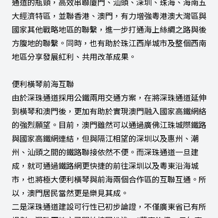
通道的瓶頸，高效串聯廈門、汕頭、深圳、珠海、海南五
大經濟特區，並聯香港、澳門，有力增強粵港澳大灣區與
國家其他戰略地區的聯繫，進一步打通海上絲綢之路與後
方腹地的聯繫。同時，也有助於珠江西岸城市及整個西南
地區分享發展紅利、共用改革成果。
便利橫琴前海互聯
由於深珠通道採用公鐵兩用交通方案，在將深珠通道延伸
到橫琴和澳門後，更加有助於實現澳門融入國家高鐵網絡
的強烈願望。目前，澳門雖然可以通過廣佛江珠城際鐵路
與國家高鐵網連結，但與隔江相望的深圳以及惠州、潮
州、汕頭之間的鐵路聯接依然不便。而深珠通道一旦建
成，就可通過鐵路網更快捷的前往深圳以及粵東沿海城
市，也將極大便利橫琴與前海兩個合作區的互聯互通。所
以，澳門居民當然更是樂見其成。
二是深珠通道建設可行性已初步論證，不僅廣東省已有所