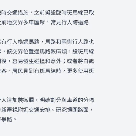
臨時交通措施，之前擬設臨時斑馬線已取
堂前地交界多車匯聚，常見行人跨過路
常有行人橫過馬路，馬路和兩側行人路也
示，該交界位置過馬路較麻煩，設斑馬線
溜後，容易發生碰撞和意外；或者將白鴿
遊客、居民見到有斑馬線時，更多使用斑
行人道加裝鐵欄，明確劃分與車道的分隔
重新審視附近交通安排。研究擴闊路面，
車爭路。