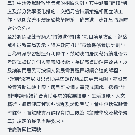
章》中涉及駕駛教學業務的相關法例，其中涵蓋“補鐘”制
度及部分教學優化措施，交通局會持續推進相關立法工
作，以期完善本澳駕駛教學體系，倘有進一步訊息將適時
對外公佈。
至於將駕駛練習納入“持續進修計劃”項目清單方面，鄭岳
威引述教青局表示，特區政府推出“持續進修發展計劃”，
旨為終身學習創造有利條件，鼓勵澳門居民藉持續進修或
考取認證提升個人素養和技能。為提高資助運用效益，以
及讓澳門居民可按個人發展需要選擇報讀合適的課程，
“計劃”沒有局限只資助某些課程類型的專業範圍，亦沒有
設置資助年齡上限。居民可按個人需要或興趣，透過“計
劃”申請報讀符合資助要求的職業技能、生活技能、人文
藝術、體育健康等類型課程及證照考試，當中包括駕駛實
習課程，而駕駛實習課程資助上限為《駕駛學校及教學規
章》規定的最低學時要求。
推廣防禦性駕駛