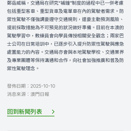
鄭岳威稱，交通局在研究“補鐘”制度的過程中已一併考慮
包括重型客車、重型貨車及電單車在內的駕駛者需求。防
禦性駕駛不僅強調要遵守交通規則，還要主動預測風險、
提前採取措施為不可預見的狀況做好準備。目前在本澳的
駕駛學習中，教練員會向學員傳授相關安全觀念；兩家巴
士公司在日常培訓中，已逐步引入提升防禦性駕駛與應急
處置能力的內容。交通局亦會與本地駕駛學校、交通業界
及專業團體等保持溝通和合作，向社會加強推廣和普及防
禦性駕駛理念。
發佈日期︰
2025-10-10
消息來源︰
澳門日報
回到新聞列表