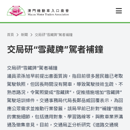
跳至主要內容
首頁
新聞
交局研“雪藏牌”駕者補鐘
交局研“雪藏牌”駕者補鐘
交局研“雪藏牌”駕者補鐘
議員梁孫旭早前提出書面質詢，指目前很多居民雖已考取
駕駛執照，但因長時間沒有開車，導致駕駛技術生疏、不
熟悉路況，令駕照變成“雪藏牌”，促推措施增加“雪藏牌”
駕駛培訓條件。交通事務局代局長鄭岳威回覆表示，為回
應公眾需求並推動行業發展，該局早前已針對“補鐘”措施
的實施細節，包括適用對象、學習路線等，與教車業界溝
通及徵集意見。目前，交通局正分析研究《道路交通規