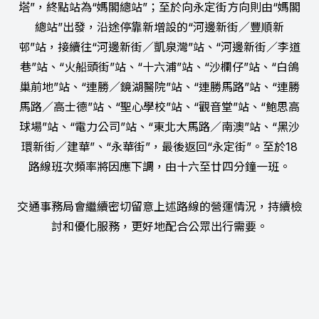
塔”，終點站為“媽閣總站”；至於向永定街方向則由“媽閣
總站”出發，沿途停靠新增設的“河邊新街／豐順新
邨”站，接續往“河邊新街／凱泉灣”站、“河邊新街／李道
巷”站、“火船頭街”站、“十六浦”站、“沙欄仔”站、“白鴿
巢前地”站、“連勝／鏡湖醫院”站、“連勝馬路”站、“連勝
馬路／高士德”站、“聖心學校”站、“觀音堂”站、“鮑思高
球場”站、“電力公司”站、“東北大馬路／南澳”站、“黑沙
環新街／建華”、“永華街”，最後返回“永定街”。至於18
路線班次頻率將因應下調，由十六至廿四分鐘一班。
交通事務局會繼續密切留意上述路線的營運情況，持續檢
討和優化服務，更好地配合公眾出行需要。