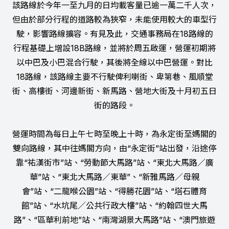
該路線於今年一至九月的日均載客量已逾一萬二千人次，
但由於部分行程的道路較為狹窄，未能使用較大的車型行
駛，影響路線擴容。有見及此，交通事務局在18路線的
行程基礎上增設18B路線，並將於周五啟運，營運初期將
以中巴及小巴混合行駛，其後將全線以中巴營運。對比
18路線，該路線主要不行駛俾利喇街、卑第巷、風順堂
街、高樓街、河邊新街、新馬路、營地大街及十月初五日
街的路段。
營運時間為每日上午七時至晚上十時，為永定街至媽閣的
雙向路線，其中往媽閣方向，由“永定街”站出發，沿途停
靠“祐漢街市”站、“勞動節大馬路”站、“東北大馬路／廣
華”站、“東北大馬路／東華”、“新雅馬路／母親
會”站、“二龍喉公園”站、“得勝花園”站、“塔石體育
館”站、“水坑尾／公共行政大樓”站、“約翰四世大馬
路”、“區華利前地”站、“南灣湖景大馬路”站、“澳門旅遊