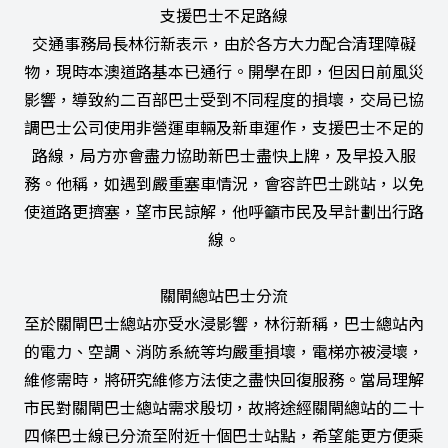
支援巴士不足路線
交通事務局長林衍新表示，由於各方大力配合清理障礙
物，現時本澳道路基本已通行。開學在即，但因日前風災
影響，導致約二百部巴士受到不同程度的損壞，交局已協
調巴士公司使用非營運車輛及新車運作，支援巴士不足的
路線，局方亦會盡力協助新巴士盡快上牌，及早投入服
務。他稱，如遇到嚴重塞車情況，會容許巴士跳站，以免
使道路更擠塞，望市民諒解，他呼籲市民及早計劃出行路
線。
關閘總站巴士分流
至於關閘巴士總站亦受水浸影響，林衍新稱，巴士總站內
的電力、空調、消防系統等均嚴重損壞，電梯亦被浸壞，
維修需時，將研究維修方法使之盡快回復服務。當局理解
市民對關閘巴士總站需求殷切，故將途經關閘總站的二十
四條巴士線已分流至附近十個巴士站點，希望能更方便乘